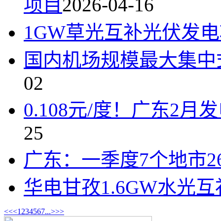
项目
2026-04-16
1GW草光互补光伏发
国内机场规模最大集中
02
0.108元/度！广东2
25
广东：一季度7个地市2
华电甘孜1.6GW水光
<<
<
1
2
3
4
5
6
7
...
>
>>