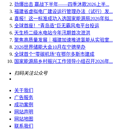
劲爆出击 赢战下半年——四季沐歌2026上半...
福建省虚拟电厂建设运行管理办法（试行）发...
喜报！这一标准成功入选国家能源局2026年拟...
全球首座！“青岛造”巨无霸风电平台投运
天生桥二级水电站今年汛期首次泄洪
聚焦高质量发展｜福建加速推进氢能从实验室...
2026世界储能大会10月在宁德举办
全球首个“零碳机场”在鄂尔多斯市建成
国家能源局乡村振兴工作领导小组召开2026年...
扫码关注公众号
关于我们
广告服务
成功案例
网站声明
网站地图
联系我们