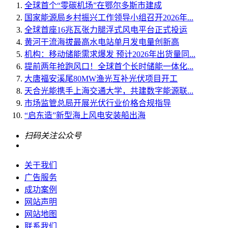
全球首个“零碳机场”在鄂尔多斯市建成
国家能源局乡村振兴工作领导小组召开2026年...
全球首座16兆瓦张力腿浮式风电平台正式投运
黄河干流海拔最高水电站单月发电量创新高
机构：移动储能需求爆发 预计2026年出货量同...
提前两年抢跑风口！全球首个长时储能一体化...
大唐福安溪尾80MW渔光互补光伏项目开工
天合光能携手上海交通大学，共建数字能源联...
市场监管总局开展光伏行业价格合规指导
“启东造”新型海上风电安装船出海
扫码关注公众号
关于我们
广告服务
成功案例
网站声明
网站地图
联系我们