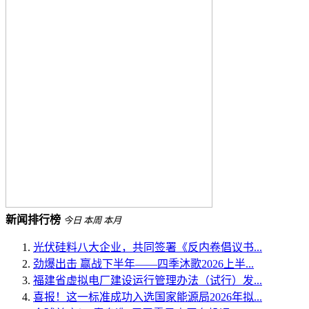
新闻排行榜
今日
本周
本月
光伏硅料八大企业，共同签署《反内卷倡议书...
劲爆出击 赢战下半年——四季沐歌2026上半...
福建省虚拟电厂建设运行管理办法（试行）发...
喜报！这一标准成功入选国家能源局2026年拟...