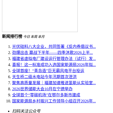
新闻排行榜
今日
本周
本月
光伏硅料八大企业，共同签署《反内卷倡议书...
劲爆出击 赢战下半年——四季沐歌2026上半...
福建省虚拟电厂建设运行管理办法（试行）发...
喜报！这一标准成功入选国家能源局2026年拟...
全球首座！“青岛造”巨无霸风电平台投运
天生桥二级水电站今年汛期首次泄洪
聚焦高质量发展｜福建加速推进氢能从实验室...
2026世界储能大会10月在宁德举办
全球首个“零碳机场”在鄂尔多斯市建成
国家能源局乡村振兴工作领导小组召开2026年...
扫码关注公众号