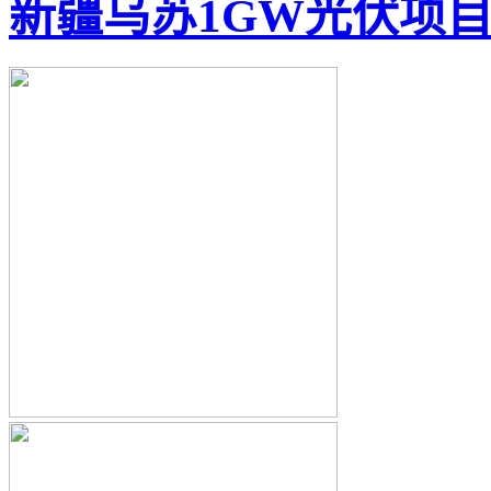
新疆乌苏1GW光伏项