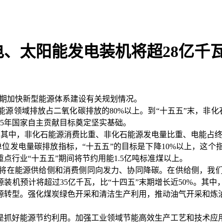
电、太阳能发电装机将超28亿千
时期加快新型能源体系建设有关规划情况。
领域排放占二氧化碳排放的80%以上。到“十五五”末，非化石
35年国家自主贡献目标奠定坚实基础。
其中，非化石能源消费比重、非化石能源发电量比重、电能占终
位发电量碳排放指标，“十五五”的目标是下降10%以上，这
行业“十五五”期间将节约用能1.5亿吨标准煤以上。
将在能源供给侧和消费侧同向发力、协同降碳。在供给侧，我
装机预计将超过35亿千瓦，比“十四五”末期增长近50%。其中，
源转型。强化煤炭绿色开采和清洁生产利用，推动油气开采和炼
是抓好能源节约利用。加强工业领域节能高效生产工艺和技术应