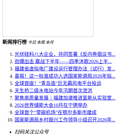
新闻排行榜
今日
本周
本月
光伏硅料八大企业，共同签署《反内卷倡议书...
劲爆出击 赢战下半年——四季沐歌2026上半...
福建省虚拟电厂建设运行管理办法（试行）发...
喜报！这一标准成功入选国家能源局2026年拟...
全球首座！“青岛造”巨无霸风电平台投运
天生桥二级水电站今年汛期首次泄洪
聚焦高质量发展｜福建加速推进氢能从实验室...
2026世界储能大会10月在宁德举办
全球首个“零碳机场”在鄂尔多斯市建成
国家能源局乡村振兴工作领导小组召开2026年...
扫码关注公众号