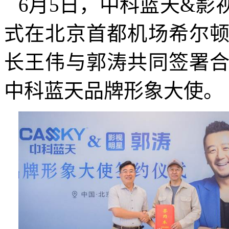
6月
5
日，中科蓝天
&
影
式在北京首都机场希尔
长王伟与郭涛共同签署
中科蓝天品牌形象大使。