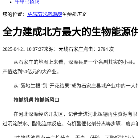
千里马招聘
您的位置：
中国阳光能源网
生物质
正文
全力建成北方最大的生物能源
2025-04-21 10:07:27
来源：无线石家庄
点击：2794 次
从石家庄的地图上来看，深泽县是一个名副其实的小县。
产值达到50亿元的大产业。
从“落地生根”到“开花结果”成为石家庄县域产业中的一
抢抓机遇 抢抓新风口
在河北深泽经济开发区，记者走进河北辉德再生资源有限
过沉淀脱水、酯化连续反应、有机酸催化剂分离等步骤，废弃
“生物柴油具有十六烷值高、无毒、低硫、可降解等特点